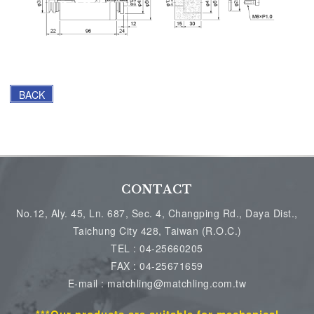
BACK
CONTACT
No.12, Aly. 45, Ln. 687, Sec. 4, Changping Rd., Daya Dist.,
Taichung City 428, Taiwan (R.O.C.)
TEL :
04-25660205
FAX :
04-25671659
E-mail : matchling@matchling.com.tw